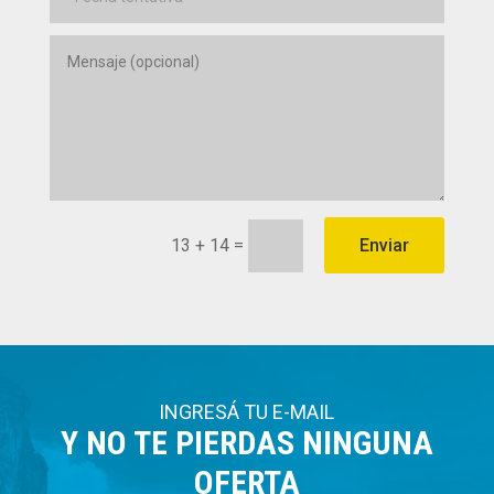
13 + 14
=
Enviar
INGRESÁ TU E-MAIL
Y NO TE PIERDAS NINGUNA
OFERTA